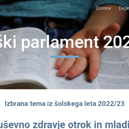
Domov
Deja
ip to main content
Skip to navigat
ški parlament 20
Izbrana tema iz šolskega leta 2022/23
uševno zdravje otrok in mlad