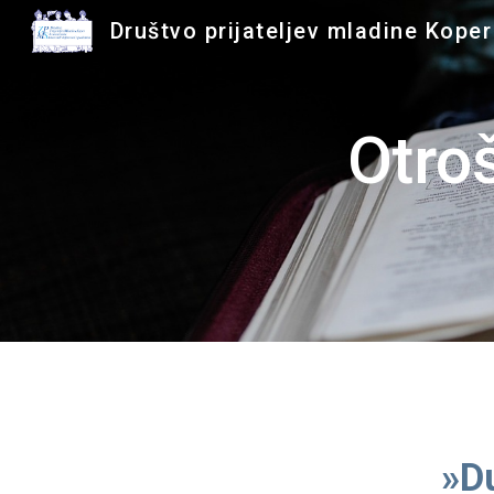
Društvo prijateljev mladine Koper
Sk
Otro
»D