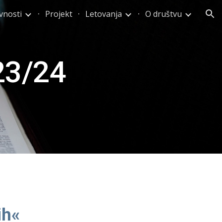
vnosti
Projekt
Letovanja
O društvu
ion
2
3
/2
4
ih«