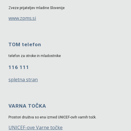
Zveze prijateljev mladine Slovenije
www.zpms.si
TOM telefon
telefon za otroke in mladostnike
116 111
spletna stran
VARNA TOČKA
Prostori društva so ena izmed UNICEF-ovih varnih točk.
UNICEF-ove Varne točke