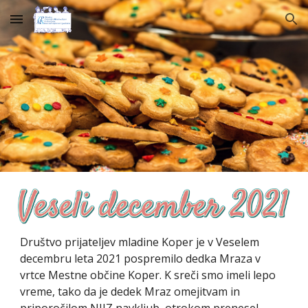
Skip to main content
Skip to navigation
Društvo prijateljev mladine Koper je v Veselem 
decembru 
leta 2021 pospremilo dedka Mraza v 
vrtce Mestne občine Koper. K sreči smo imeli lepo 
vreme, tako da je dedek Mraz omejitvam in 
priporočilom NIJZ navkljub, otrokom prenesel 