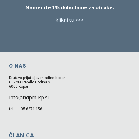
Namenite 1% dohodnine za otroke.
klikni tu >>>
O NAS
Društvo prijateljev mladine Koper
C. Zore Perello Godina 3
6000 Koper
info(at)dpm-kp.si
tel: 05 6271 156
ČLANICA