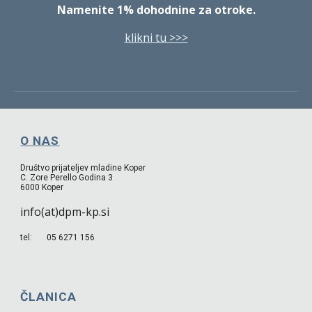
Namenite 1% dohodnine za otroke.
klikni tu >>>
O NAS
Društvo prijateljev mladine Koper
C. Zore Perello Godina 3
6000 Koper
info(at)dpm-kp.si
tel: 05 6271 156
ČLANICA