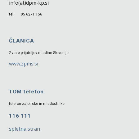
info(at)dpm-kp.si
tel: 05 6271 156
ČLANICA
Zveze prijateljev mladine Slovenije
www.zpms.si
TOM telefon
telefon za otroke in mladostnike
116 111
spletna stran