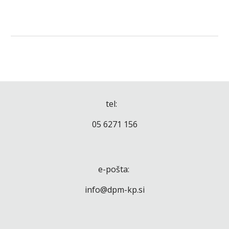
tel:
05 6271 156
e-pošta:
info@dpm-kp.si